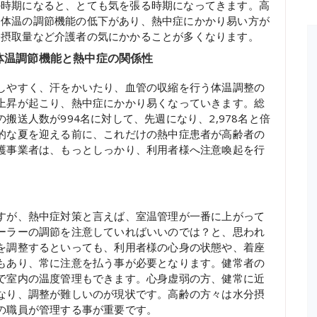
の時期になると、とても気を張る時期になってきます。高
、体温の調節機能の低下があり、熱中症にかかり易い方が
分摂取量など介護者の気にかかることが多くなります。
体温調節機能と熱中症の関係性
しやすく、汗をかいたり、血管の収縮を行う体温調整の
上昇が起こり、熱中症にかかり易くなっていきます。総
搬送人数が994名に対して、先週になり、2,978名と倍
的な夏を迎える前に、これだけの熱中症患者が高齢者の
護事業者は、もっとしっかり、利用者様へ注意喚起を行
すが、熱中症対策と言えば、室温管理が一番に上がって
ーラーの調節を注意していればいいのでは？と、思われ
を調整するといっても、利用者様の心身の状態や、着座
もあり、常に注意を払う事が必要となります。健常者の
で室内の温度管理もできます。心身虚弱の方、健常に近
なり、調整が難しいのが現状です。高齢の方々は水分摂
の職員が管理する事が重要です。