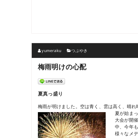
yumeraku
つぶやき
梅雨明けの心配
夏真っ盛り
梅雨が明けました。空は青く、雲は高く、晴れ
夏が始ま
大会が開
中、今年
様々なメ