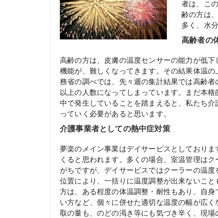
者は、こ
齢の方は
多く、水
高齢者の
高齢の方は、皮膚の温度センサーの能力が低下
機能が、難しくなってきます。その結果体温の
務省の調べでは、先々週の集計結果では高齢者の
以上の人数になってしまっています。まだ本格
中で発生していることを踏まえると、私たち介
っていく必要があると思います。
介護事業者としての熱中症対策
夢楽のメイン事業はデイサービスとしておりま
くると思われます。多くの場合、室温管理はク
がちですが、デイサービスではクーラーの温度
位置により、一括りに温度調整が出来ないこと
方は、ある程度の体温調整・耐性もあり、自身
い方など、個々に併せた適切な温度の幅が広く
取の量も、のどの渇き等にも気づき辛く、現場