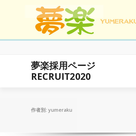
コ
ン
テ
ン
ツ
へ
ス
キ
ッ
プ
夢楽採用ページ
RECRUIT2020
作者別: yumeraku