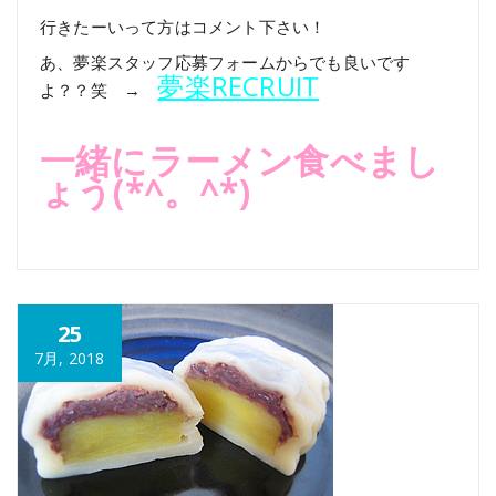
行きたーいって方はコメント下さい！
あ、夢楽スタッフ応募フォームからでも良いです
夢楽RECRUIT
よ？？笑 →
一緒にラーメン食べまし
ょう(*^。^*)
25
7月, 2018