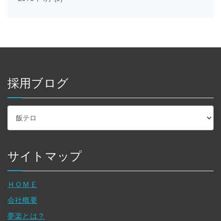
採用ブログ
採
用
ブ
ロ
グ
サイトマップ
ＨＯＭＥ
会社概要
夢楽とは？